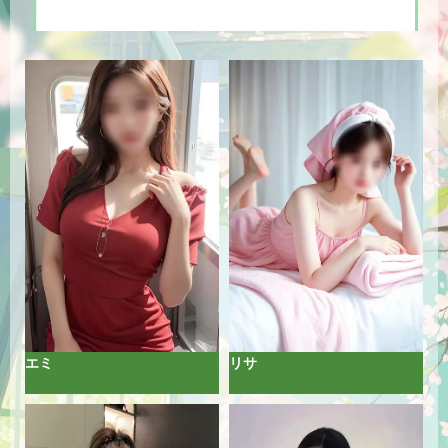
フ全員笑顔でお待ちしていますので、お気軽に
ご来店ください。
2026-08-08
ハードな仕事に慣れてますか？
癒しの空間で全てを忘れ、セラピストに身を任
せ「最上に癒し」 を堪能してください。癒しの
プロフェッショナルセラピストが在籍おりま
す、ゆったり心地よい「癒し空間」を約束しま
す。お客様が共に成長していく、素晴らしいお
店が出来たらと思います。どうぞお気軽に足を
運びくださいませ。
2026-08-07
エミ
リサ
誰かに甘えたくなる時ってありませんか？
当店のマッサージは体が楽になり、快眠と明日
の爽やかな目覚め、そして生活や仕事の成功の