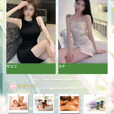
手助けをします、眠っていた自然治癒力を回復
し、心身の緊張緩和を図ることで、ストレスや
疲れを改善します。あまりの気持ち良さに、つ
いつい眠ってしまう人も少なくありません、夜
はぐっすり快眠朝は目覚めも良くなり、食事も
非常に美味しくいただけるでしょう。健康があ
ってこそ、生活や仕事も充実します。是非、あ
なたの体の健康管理のお手伝いをさせてくださ
い。
2026-08-06
サユリ
カナ
疲れをマッサージで取り除いてみませんか！
仕事によるストレスで長い間蓄積された、悪い
ものをマッサージと美女との会話でデトックス
していって下さい。貴方好みの女子に、その疲
れを取り除いてもらいましょう！
2026-08-05